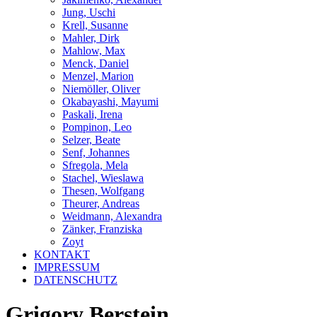
Jung, Uschi
Krell, Susanne
Mahler, Dirk
Mahlow, Max
Menck, Daniel
Menzel, Marion
Niemöller, Oliver
Okabayashi, Mayumi
Paskali, Irena
Pompinon, Leo
Selzer, Beate
Senf, Johannes
Sfregola, Mela
Stachel, Wieslawa
Thesen, Wolfgang
Theurer, Andreas
Weidmann, Alexandra
Zänker, Franziska
Zoyt
KONTAKT
IMPRESSUM
DATENSCHUTZ
Grigory Berstein